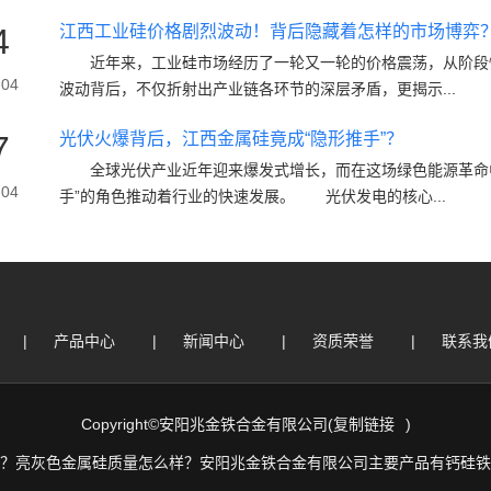
4
江西工业硅价格剧烈波动！背后隐藏着怎样的市场博弈
近年来，工业硅市场经历了一轮又一轮的价格震荡，从阶段性
-04
波动背后，不仅折射出产业链各环节的深层矛盾，更揭示...
7
光伏火爆背后，江西金属硅竟成“隐形推手”？
全球光伏产业近年迎来爆发式增长，而在这场绿色能源革命中
-04
手”的角色推动着行业的快速发展。 光伏发电的核心...
|
产品中心
|
新闻中心
|
资质荣誉
|
联系我
Copyright©安阳兆金铁合金有限公司(
复制链接
)
？亮灰色金属硅质量怎么样？安阳兆金铁合金有限公司主要产品有钙硅铁