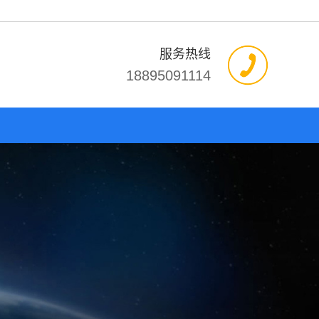
服务热线
18895091114