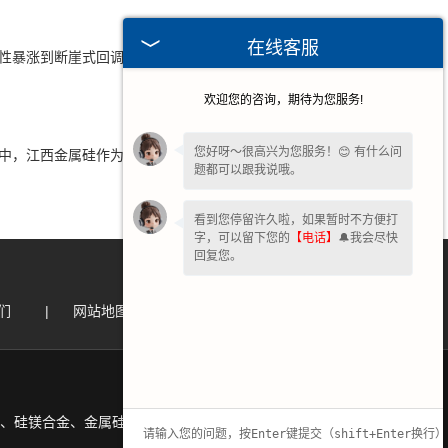
？
在线客服
暴涨到断崖式回调，波动幅度远超常规大宗商品。这种剧烈
欢迎您的咨询，期待为您服务!
您好呀～很高兴为您服务！😊 有什么问
，江西金属硅作为产业链上游的核心原料，始终以“隐形推
题都可以跟我说哦。
看到您停留许久啦，如果暂时不方便打
字，可以留下您的
【电话】
🔔我会尽快
回复您。
们
|
网站地图
|
、硅镁合金、金属硅、球化剂、增酸剂等。